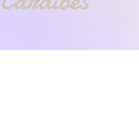
Caraïbes
L'ASFC
L'aéro-club Saint François Caraïbes
est
idéalement
situé en Guadeloupe
.
À quelques minutes seulement de la pointe
des châteaux, petite terre et la Désirade,
chaque décollage est un spectacle dont
on ne se lasse jamais, au-dessus du
magnifique lagon de Saint-François.