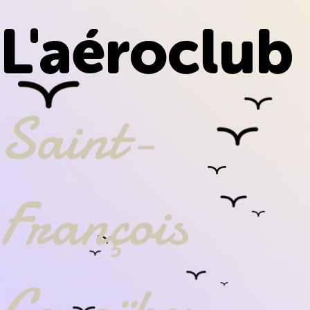
L'aéroclub
Saint-
François